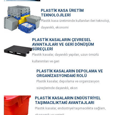
PLASTIK KASA ÜRETIM
TEKNOLOJILERI
Plastik kasa üretiminde kullanılan ileri teknoloji,
dayanıklı, ekonomi
PLASTIK KASALARIN ÇEVRESEL
AVANTAJLARI VE GERI DÖNÜŞÜM
SÜREÇLERI
Plastik kasalar, dayanıklı yapıları, uzun ömürlü
kullanımları ve geri
PLASTIK KASALARIN DEPOLAMA VE
ORGANIZASYONDAKI ROLÜ
Plastik kasalar, depolama ve organizasyon
süreçlerinde dayanıklı, ekon
PLASTIK KASALARIN ENDÜSTRIYEL
TAŞIMACILIKTAKI AVANTAJLARI
Plastik kasalar, endüstriyel taşımacılıkta sağlam,
ekonomik ve verimli