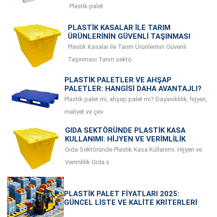
Plastik palet
PLASTIK KASALAR ILE TARIM
ÜRÜNLERININ GÜVENLI TAŞINMASI
Plastik Kasalar ile Tarım Ürünlerinin Güvenli
Taşınması Tarım sektö
PLASTIK PALETLER VE AHŞAP
PALETLER: HANGISI DAHA AVANTAJLI?
Plastik palet mi, ahşap palet mi? Dayanıklılık, hijyen,
maliyet ve çev
GIDA SEKTÖRÜNDE PLASTIK KASA
KULLANIMI: HIJYEN VE VERIMLILIK
Gıda Sektöründe Plastik Kasa Kullanımı: Hijyen ve
Verimlilik Gıda s
PLASTIK PALET FIYATLARI 2025:
GÜNCEL LISTE VE KALITE KRITERLERI