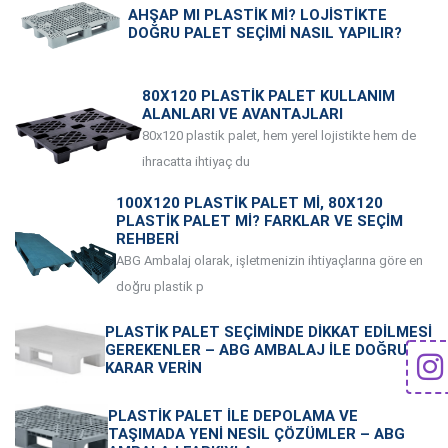
AHŞAP MI PLASTIK MI? LOJISTIKTE
DOĞRU PALET SEÇIMI NASIL YAPILIR?
80X120 PLASTIK PALET KULLANIM
ALANLARI VE AVANTAJLARI
80x120 plastik palet, hem yerel lojistikte hem de
ihracatta ihtiyaç du
100X120 PLASTIK PALET MI, 80X120
PLASTIK PALET MI? FARKLAR VE SEÇIM
REHBERI
ABG Ambalaj olarak, işletmenizin ihtiyaçlarına göre en
doğru plastik p
PLASTIK PALET SEÇIMINDE DIKKAT EDILMESI
GEREKENLER – ABG AMBALAJ ILE DOĞRU
KARAR VERIN
PLASTIK PALET ILE DEPOLAMA VE
TAŞIMADA YENI NESIL ÇÖZÜMLER – ABG