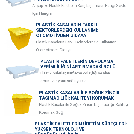
Ahşap ve Plastik Paletlerin Karşılaştırması: Hangi Sektör
İçin Hangisi
PLASTIK KASALARIN FARKLI
SEKTÖRLERDEKI KULLANIMI:
OTOMOTIVDEN GIDAYA
Plastik Kasaların Farklı Sektörlerdeki Kullanımı:
Otomotivden Gıdaya
PLASTIK PALETLERIN DEPOLAMA
VERIMLILIĞINI ARTIRMADAKI ROLÜ
Plastik paletler, istifleme kolaylığı ve alan
optimizasyonu sağlayarak
PLASTIK KASALAR ILE SOĞUK ZINCIR
TAŞIMACILIĞI: KALITEYI KORUMAK
Plastik Kasalar ile Soğuk Zincir Taşımacılığı: Kaliteyi
Korumak Soğ
PLASTIK PALETLERIN ÜRETIM SÜREÇLERI:
YÜKSEK TEKNOLOJI VE