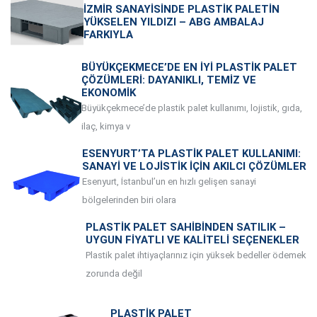
İZMIR SANAYISINDE PLASTIK PALETIN
YÜKSELEN YILDIZI – ABG AMBALAJ
FARKIYLA
BÜYÜKÇEKMECE’DE EN İYI PLASTIK PALET
ÇÖZÜMLERI: DAYANIKLI, TEMIZ VE
EKONOMIK
Büyükçekmece’de plastik palet kullanımı, lojistik, gıda,
ilaç, kimya v
ESENYURT’TA PLASTIK PALET KULLANIMI:
SANAYI VE LOJISTIK İÇIN AKILCI ÇÖZÜMLER
Esenyurt, İstanbul’un en hızlı gelişen sanayi
bölgelerinden biri olara
PLASTIK PALET SAHIBINDEN SATILIK –
UYGUN FIYATLI VE KALITELI SEÇENEKLER
Plastik palet ihtiyaçlarınız için yüksek bedeller ödemek
zorunda değil
PLASTIK PALET