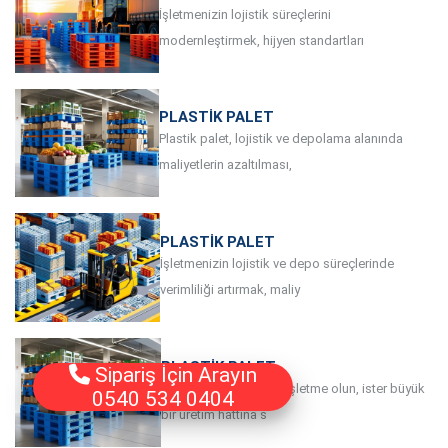
İşletmenizin lojistik süreçlerini
modernleştirmek, hijyen standartları
PLASTIK PALET
Plastik palet, lojistik ve depolama alanında
maliyetlerin azaltılması,
PLASTIK PALET
İşletmenizin lojistik ve depo süreçlerinde
verimliliği artırmak, maliy
PLASTIK PALET
Sipariş İçin Arayın
İster küçük ölçekli bir işletme olun, ister büyük
0540 534 0404
bir üretim hattına s