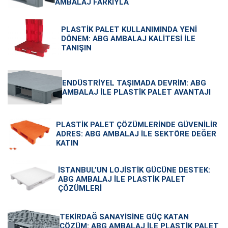
AMBALAJ FARKIYLA
PLASTIK PALET KULLANIMINDA YENI
DÖNEM: ABG AMBALAJ KALITESI ILE
TANIŞIN
ENDÜSTRIYEL TAŞIMADA DEVRIM: ABG
AMBALAJ ILE PLASTIK PALET AVANTAJI
PLASTIK PALET ÇÖZÜMLERINDE GÜVENILIR
ADRES: ABG AMBALAJ ILE SEKTÖRE DEĞER
KATIN
İSTANBUL’UN LOJISTIK GÜCÜNE DESTEK:
ABG AMBALAJ ILE PLASTIK PALET
ÇÖZÜMLERI
TEKIRDAĞ SANAYISINE GÜÇ KATAN
ÇÖZÜM: ABG AMBALAJ ILE PLASTIK PALET