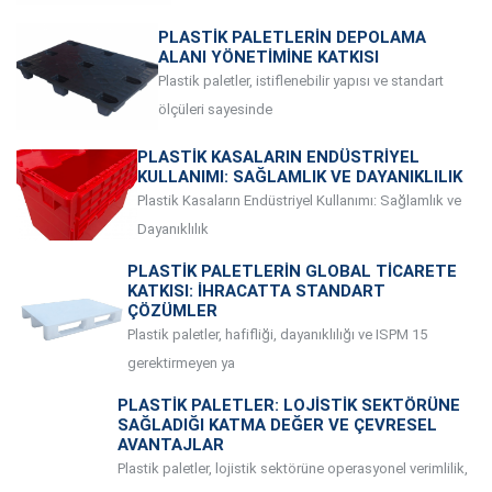
PLASTIK PALETLERIN DEPOLAMA
ALANI YÖNETIMINE KATKISI
Plastik paletler, istiflenebilir yapısı ve standart
ölçüleri sayesinde
PLASTIK KASALARIN ENDÜSTRIYEL
KULLANIMI: SAĞLAMLIK VE DAYANIKLILIK
Plastik Kasaların Endüstriyel Kullanımı: Sağlamlık ve
Dayanıklılık
PLASTIK PALETLERIN GLOBAL TICARETE
KATKISI: İHRACATTA STANDART
ÇÖZÜMLER
Plastik paletler, hafifliği, dayanıklılığı ve ISPM 15
gerektirmeyen ya
PLASTIK PALETLER: LOJISTIK SEKTÖRÜNE
SAĞLADIĞI KATMA DEĞER VE ÇEVRESEL
AVANTAJLAR
Plastik paletler, lojistik sektörüne operasyonel verimlilik,