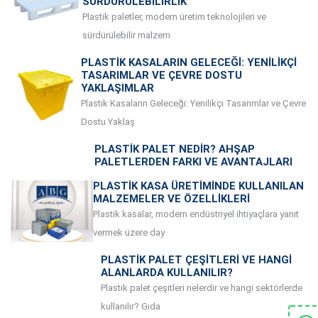
SÜRDÜRÜLEBILIRLIK
Plastik paletler, modern üretim teknolojileri ve
sürdürülebilir malzem
PLASTIK KASALARIN GELECEĞI: YENILIKÇI
TASARIMLAR VE ÇEVRE DOSTU
YAKLAŞIMLAR
Plastik Kasaların Geleceği: Yenilikçi Tasarımlar ve Çevre
Dostu Yaklaş
PLASTIK PALET NEDIR? AHŞAP
PALETLERDEN FARKI VE AVANTAJLARI
PLASTIK KASA ÜRETIMINDE KULLANILAN
MALZEMELER VE ÖZELLIKLERI
Plastik kasalar, modern endüstriyel ihtiyaçlara yanıt
vermek üzere day
PLASTIK PALET ÇEŞITLERI VE HANGI
ALANLARDA KULLANILIR?
Plastik palet çeşitleri nelerdir ve hangi sektörlerde
kullanılır? Gıda