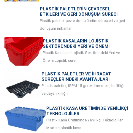
PLASTIK PALETLERIN ÇEVRESEL
ETKILERI VE GERI DÖNÜŞÜM SÜRECI
Plastik paletler çevre dostu üretim süreçleri ve geri
dönüşüm imkânlar
PLASTIK KASALARIN LOJISTIK
SEKTÖRÜNDEKI YERI VE ÖNEMI
Plastik Kasaların Lojistik Sektöründeki Yeri ve
Önemi Lojistik süre
PLASTIK PALETLER VE İHRACAT
SÜREÇLERINDEKI AVANTAJLARI
Plastik paletler, ISPM 15 gerektirmemesi, hafifliği
ve dayanıklılığı i
PLASTIK KASA ÜRETIMINDE YENILIKÇI
TEKNOLOJILER
Plastik Kasa Üretiminde Yenilikçi Teknolojiler
Modern plastik kasa