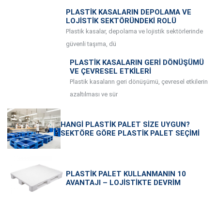
PLASTIK KASALARIN DEPOLAMA VE
LOJISTIK SEKTÖRÜNDEKI ROLÜ
Plastik kasalar, depolama ve lojistik sektörlerinde
güvenli taşıma, dü
PLASTIK KASALARIN GERI DÖNÜŞÜMÜ
VE ÇEVRESEL ETKILERI
Plastik kasaların geri dönüşümü, çevresel etkilerin
azaltılması ve sür
HANGI PLASTIK PALET SIZE UYGUN?
SEKTÖRE GÖRE PLASTIK PALET SEÇIMI
PLASTIK PALET KULLANMANIN 10
AVANTAJI – LOJISTIKTE DEVRIM