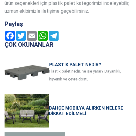
ürün seçenekleri için plastik palet kategorimizi inceleyebilir,
uzman ekibimizle iletişime geçebilirsiniz.
Paylaş
Facebook
Twitter
Email
WhatsApp
Telegram
ÇOK OKUNANLAR
PLASTIK PALET NEDIR?
Plastik palet nedir, ne işe yarar? Dayanıklı,
hijyenik ve çevre dostu
BAHÇE MOBILYA ALIRKEN NELERE
DIKKAT EDILMELI