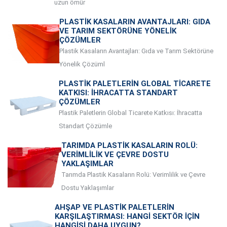
uzun ömür
PLASTIK KASALARIN AVANTAJLARI: GIDA
VE TARIM SEKTÖRÜNE YÖNELIK
ÇÖZÜMLER
Plastik Kasaların Avantajları: Gıda ve Tarım Sektörüne
Yönelik Çözüml
PLASTIK PALETLERIN GLOBAL TICARETE
KATKISI: İHRACATTA STANDART
ÇÖZÜMLER
Plastik Paletlerin Global Ticarete Katkısı: İhracatta
Standart Çözümle
TARIMDA PLASTIK KASALARIN ROLÜ:
VERIMLILIK VE ÇEVRE DOSTU
YAKLAŞIMLAR
Tarımda Plastik Kasaların Rolü: Verimlilik ve Çevre
Dostu Yaklaşımlar
AHŞAP VE PLASTIK PALETLERIN
KARŞILAŞTIRMASI: HANGI SEKTÖR İÇIN
HANGISI DAHA UYGUN?