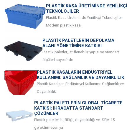
PLASTIK KASA ÜRETIMINDE YENILIKÇI
TEKNOLOJILER
Plastik Kasa Üretiminde Yenilikçi Teknolojiler
Modern plastik kasa
PLASTIK PALETLERIN DEPOLAMA
ALANI YÖNETIMINE KATKISI
Plastik paletler, istiflenebilir yapısı ve standart
ölçüleri sayesinde
PLASTIK KASALARIN ENDÜSTRIYEL
KULLANIMI: SAĞLAMLIK VE DAYANIKLILIK
Plastik Kasaların Endüstriyel Kullanımı: Sağlamlık ve
Dayanıklılık
PLASTIK PALETLERIN GLOBAL TICARETE
KATKISI: İHRACATTA STANDART
ÇÖZÜMLER
Plastik paletler, hafifliği, dayanıklılığı ve ISPM 15
gerektirmeyen ya