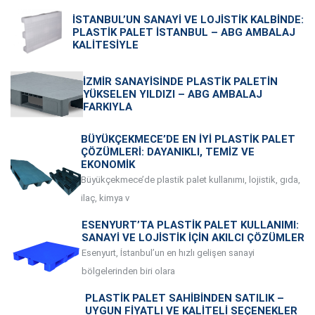
İSTANBUL’UN SANAYI VE LOJISTIK KALBINDE:
PLASTIK PALET İSTANBUL – ABG AMBALAJ
KALITESIYLE
İZMIR SANAYISINDE PLASTIK PALETIN
YÜKSELEN YILDIZI – ABG AMBALAJ
FARKIYLA
BÜYÜKÇEKMECE’DE EN İYI PLASTIK PALET
ÇÖZÜMLERI: DAYANIKLI, TEMIZ VE
EKONOMIK
Büyükçekmece’de plastik palet kullanımı, lojistik, gıda,
ilaç, kimya v
ESENYURT’TA PLASTIK PALET KULLANIMI:
SANAYI VE LOJISTIK İÇIN AKILCI ÇÖZÜMLER
Esenyurt, İstanbul’un en hızlı gelişen sanayi
bölgelerinden biri olara
PLASTIK PALET SAHIBINDEN SATILIK –
UYGUN FIYATLI VE KALITELI SEÇENEKLER