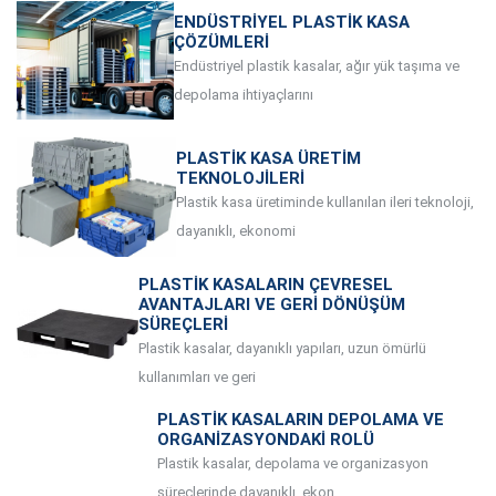
ENDÜSTRIYEL PLASTIK KASA
ÇÖZÜMLERI
Endüstriyel plastik kasalar, ağır yük taşıma ve
depolama ihtiyaçlarını
PLASTIK KASA ÜRETIM
TEKNOLOJILERI
Plastik kasa üretiminde kullanılan ileri teknoloji,
dayanıklı, ekonomi
PLASTIK KASALARIN ÇEVRESEL
AVANTAJLARI VE GERI DÖNÜŞÜM
SÜREÇLERI
Plastik kasalar, dayanıklı yapıları, uzun ömürlü
kullanımları ve geri
PLASTIK KASALARIN DEPOLAMA VE
ORGANIZASYONDAKI ROLÜ
Plastik kasalar, depolama ve organizasyon
süreçlerinde dayanıklı, ekon