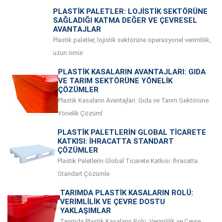
PLASTIK PALETLER: LOJISTIK SEKTÖRÜNE
SAĞLADIĞI KATMA DEĞER VE ÇEVRESEL
AVANTAJLAR
Plastik paletler, lojistik sektörüne operasyonel verimlilik,
uzun ömür
PLASTIK KASALARIN AVANTAJLARI: GIDA
VE TARIM SEKTÖRÜNE YÖNELIK
ÇÖZÜMLER
Plastik Kasaların Avantajları: Gıda ve Tarım Sektörüne
Yönelik Çözüml
PLASTIK PALETLERIN GLOBAL TICARETE
KATKISI: İHRACATTA STANDART
ÇÖZÜMLER
Plastik Paletlerin Global Ticarete Katkısı: İhracatta
Standart Çözümle
TARIMDA PLASTIK KASALARIN ROLÜ:
VERIMLILIK VE ÇEVRE DOSTU
YAKLAŞIMLAR
Tarımda Plastik Kasaların Rolü: Verimlilik ve Çevre