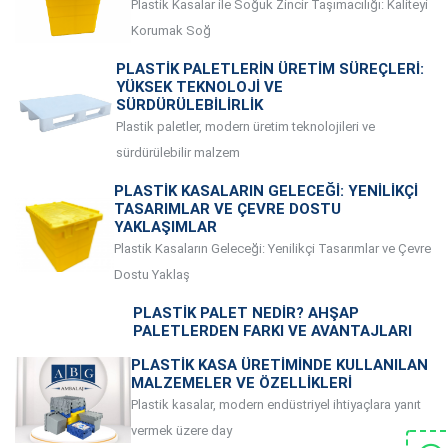
Plastik Kasalar ile Soğuk Zincir Taşımacılığı: Kaliteyi
Korumak Soğ
PLASTIK PALETLERIN ÜRETIM SÜREÇLERI:
YÜKSEK TEKNOLOJI VE
SÜRDÜRÜLEBILIRLIK
Plastik paletler, modern üretim teknolojileri ve
sürdürülebilir malzem
PLASTIK KASALARIN GELECEĞI: YENILIKÇI
TASARIMLAR VE ÇEVRE DOSTU
YAKLAŞIMLAR
Plastik Kasaların Geleceği: Yenilikçi Tasarımlar ve Çevre
Dostu Yaklaş
PLASTIK PALET NEDIR? AHŞAP
PALETLERDEN FARKI VE AVANTAJLARI
PLASTIK KASA ÜRETIMINDE KULLANILAN
MALZEMELER VE ÖZELLIKLERI
Plastik kasalar, modern endüstriyel ihtiyaçlara yanıt
vermek üzere day