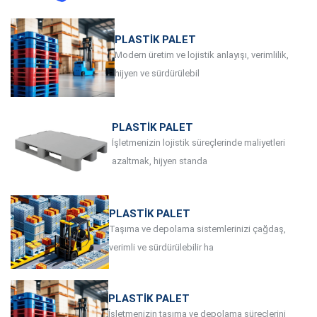
PLASTIK PALET
Modern üretim ve lojistik anlayışı, verimlilik,
hijyen ve sürdürülebil
PLASTIK PALET
İşletmenizin lojistik süreçlerinde maliyetleri
azaltmak, hijyen standa
PLASTIK PALET
Taşıma ve depolama sistemlerinizi çağdaş,
verimli ve sürdürülebilir ha
PLASTIK PALET
İşletmenizin taşıma ve depolama süreçlerini