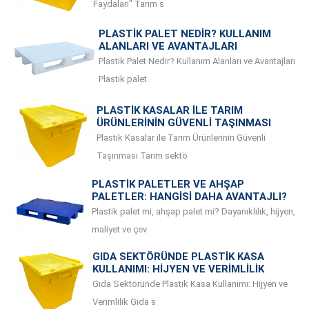
Faydaları" Tarım s
PLASTIK PALET NEDIR? KULLANIM
ALANLARI VE AVANTAJLARI
Plastik Palet Nedir? Kullanım Alanları ve Avantajları
Plastik palet
PLASTIK KASALAR ILE TARIM
ÜRÜNLERININ GÜVENLI TAŞINMASI
Plastik Kasalar ile Tarım Ürünlerinin Güvenli
Taşınması Tarım sektö
PLASTIK PALETLER VE AHŞAP
PALETLER: HANGISI DAHA AVANTAJLI?
Plastik palet mi, ahşap palet mi? Dayanıklılık, hijyen,
maliyet ve çev
GIDA SEKTÖRÜNDE PLASTIK KASA
KULLANIMI: HIJYEN VE VERIMLILIK
Gıda Sektöründe Plastik Kasa Kullanımı: Hijyen ve
Verimlilik Gıda s