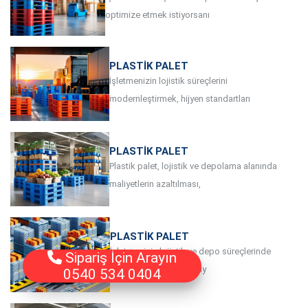
optimize etmek istiyorsanı
PLASTIK PALET
İşletmenizin lojistik süreçlerini
modernleştirmek, hijyen standartları
PLASTIK PALET
Plastik palet, lojistik ve depolama alanında
maliyetlerin azaltılması,
PLASTIK PALET
İşletmenizin lojistik ve depo süreçlerinde
Sipariş İçin Arayın
verimliliği artırmak, maliy
0540 534 0404