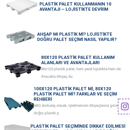
PLASTIK PALET KULLANMANIN 10
AVANTAJI – LOJISTIKTE DEVRIM
AHŞAP MI PLASTIK MI? LOJISTIKTE
DOĞRU PALET SEÇIMI NASIL YAPILIR?
80X120 PLASTIK PALET KULLANIM
ALANLARI VE AVANTAJLARI
80x120 plastik palet, hem yerel lojistikte hem de
ihracatta ihtiyaç du
100X120 PLASTIK PALET MI, 80X120
PLASTIK PALET MI? FARKLAR VE SEÇIM
REHBERI
ABG Ambalaj olarak, işletmenizin ihtiyaçlarına göre en
doğru plastik p
PLASTIK PALET SEÇIMINDE DIKKAT EDILMESI