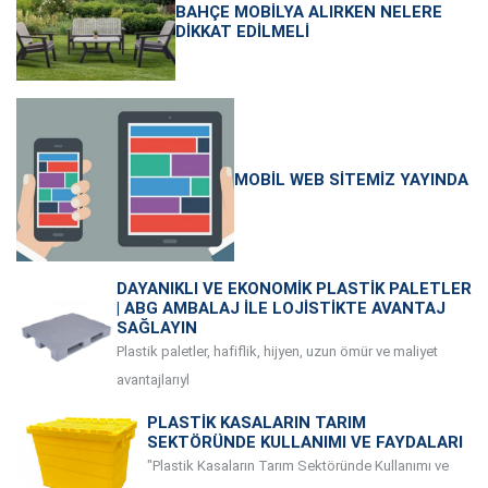
BAHÇE MOBILYA ALIRKEN NELERE
DIKKAT EDILMELI
MOBIL WEB SITEMIZ YAYINDA
DAYANIKLI VE EKONOMIK PLASTIK PALETLER
| ABG AMBALAJ ILE LOJISTIKTE AVANTAJ
SAĞLAYIN
Plastik paletler, hafiflik, hijyen, uzun ömür ve maliyet
avantajlarıyl
PLASTIK KASALARIN TARIM
SEKTÖRÜNDE KULLANIMI VE FAYDALARI
"Plastik Kasaların Tarım Sektöründe Kullanımı ve