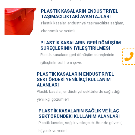
PLASTIK KASALARIN ENDÜSTRIYEL
TAŞIMACILIKTAKI AVANTAJLARI
Plastik kasalar, endüstriyel taşımacılıkta sağlam,
ekonomik ve verimli
PLASTIK KASALARIN GERI DÖNÜŞÜM
SÜREÇLERININ İYILEŞTIRILMESI
Plastik kasaların geri dönüşüm süreçlerinin
iyileştirilmesi, hem çevre
PLASTIK KASALARIN ENDÜSTRIYEL
SEKTÖRDEKI YENILIKÇI KULLANIM
ALANLARI
Plastik kasalar, endüstriyel sektörlerde sağladığı
yenilikçi çözümlerl
PLASTIK KASALARIN SAĞLIK VE İLAÇ
SEKTÖRÜNDEKI KULLANIM ALANLARI
Plastik kasalar, sağlık ve ilaç sektöründe güvenli,
hijyenik ve veriml