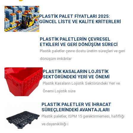
PLASTIK PALET FIYATLARI 2025:
GÜNCEL LISTE VE KALITE KRITERLERI
PLASTIK PALETLERIN ÇEVRESEL
ETKILERI VE GERI DÖNÜŞÜM SÜRECI
Plastik paletler çevre dostu üretim süreçleri ve geri
dönüşüm imkânlar
PLASTIK KASALARIN LOJISTIK
SEKTÖRÜNDEKI YERI VE ÖNEMI
Plastik Kasaların Lojistik Sektöründeki Yeri ve
Önemi Lojistik süre
PLASTIK PALETLER VE İHRACAT
SÜREÇLERINDEKI AVANTAJLARI
Plastik paletler, ISPM 15 gerektirmemesi, hafifliği
ve dayanıklılığı i