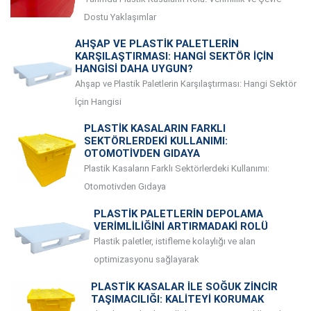
Dostu Yaklaşımlar
AHŞAP VE PLASTIK PALETLERIN
KARŞILAŞTIRMASI: HANGI SEKTÖR İÇIN
HANGISI DAHA UYGUN?
Ahşap ve Plastik Paletlerin Karşılaştırması: Hangi Sektör
İçin Hangisi
PLASTIK KASALARIN FARKLI
SEKTÖRLERDEKI KULLANIMI:
OTOMOTIVDEN GIDAYA
Plastik Kasaların Farklı Sektörlerdeki Kullanımı:
Otomotivden Gıdaya
PLASTIK PALETLERIN DEPOLAMA
VERIMLILIĞINI ARTIRMADAKI ROLÜ
Plastik paletler, istifleme kolaylığı ve alan
optimizasyonu sağlayarak
PLASTIK KASALAR ILE SOĞUK ZINCIR
TAŞIMACILIĞI: KALITEYI KORUMAK