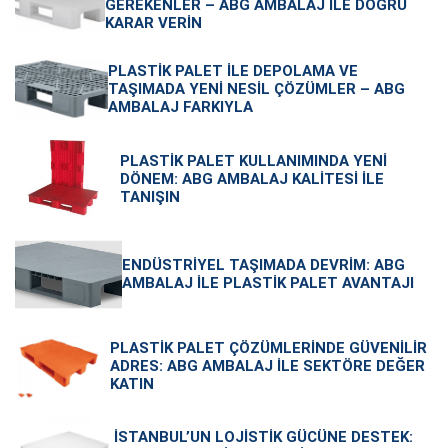
GEREKENLER – ABG AMBALAJ ILE DOĞRU
KARAR VERIN
PLASTIK PALET ILE DEPOLAMA VE
TAŞIMADA YENI NESIL ÇÖZÜMLER – ABG
AMBALAJ FARKIYLA
PLASTIK PALET KULLANIMINDA YENI
DÖNEM: ABG AMBALAJ KALITESI ILE
TANIŞIN
ENDÜSTRIYEL TAŞIMADA DEVRIM: ABG
AMBALAJ ILE PLASTIK PALET AVANTAJI
PLASTIK PALET ÇÖZÜMLERINDE GÜVENILIR
ADRES: ABG AMBALAJ ILE SEKTÖRE DEĞER
KATIN
İSTANBUL’UN LOJISTIK GÜCÜNE DESTEK: