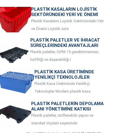
PLASTIK KASALARIN LOJISTIK
SEKTÖRÜNDEKI YERI VE ÖNEMI
Plastik Kasaların Lojistik Sektöründeki Yeri
ve Önemi Lojistik süre
PLASTIK PALETLER VE İHRACAT
SÜREÇLERINDEKI AVANTAJLARI
Plastik paletler, ISPM 15 gerektirmemesi,
hafifliği ve dayanıklılığı i
PLASTIK KASA ÜRETIMINDE
YENILIKÇI TEKNOLOJILER
Plastik Kasa Üretiminde Yenilikçi
Teknolojiler Modern plastik kasa
PLASTIK PALETLERIN DEPOLAMA
ALANI YÖNETIMINE KATKISI
Plastik paletler, istiflenebilir yapısı ve
standart ölçüleri sayesinde