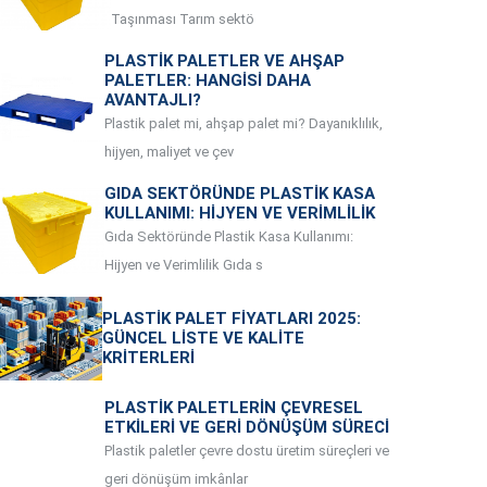
Taşınması Tarım sektö
PLASTIK PALETLER VE AHŞAP
PALETLER: HANGISI DAHA
AVANTAJLI?
Plastik palet mi, ahşap palet mi? Dayanıklılık,
hijyen, maliyet ve çev
GIDA SEKTÖRÜNDE PLASTIK KASA
KULLANIMI: HIJYEN VE VERIMLILIK
Gıda Sektöründe Plastik Kasa Kullanımı:
Hijyen ve Verimlilik Gıda s
PLASTIK PALET FIYATLARI 2025:
GÜNCEL LISTE VE KALITE
KRITERLERI
PLASTIK PALETLERIN ÇEVRESEL
ETKILERI VE GERI DÖNÜŞÜM SÜRECI
Plastik paletler çevre dostu üretim süreçleri ve
geri dönüşüm imkânlar