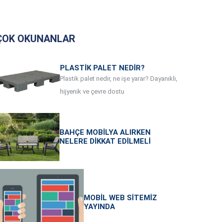
ÇOK OKUNANLAR
PLASTIK PALET NEDIR?
Plastik palet nedir, ne işe yarar? Dayanıklı,
hijyenik ve çevre dostu
BAHÇE MOBILYA ALIRKEN
NELERE DIKKAT EDILMELI
MOBIL WEB SITEMIZ
YAYINDA