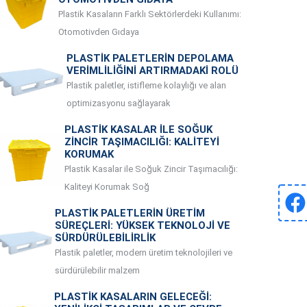
Plastik Kasaların Farklı Sektörlerdeki Kullanımı:
Otomotivden Gıdaya
PLASTIK PALETLERIN DEPOLAMA
VERIMLILIĞINI ARTIRMADAKI ROLÜ
Plastik paletler, istifleme kolaylığı ve alan
optimizasyonu sağlayarak
PLASTIK KASALAR ILE SOĞUK
ZINCIR TAŞIMACILIĞI: KALITEYI
KORUMAK
Plastik Kasalar ile Soğuk Zincir Taşımacılığı:
Kaliteyi Korumak Soğ
PLASTIK PALETLERIN ÜRETIM
SÜREÇLERI: YÜKSEK TEKNOLOJI VE
SÜRDÜRÜLEBILIRLIK
Plastik paletler, modern üretim teknolojileri ve
sürdürülebilir malzem
PLASTIK KASALARIN GELECEĞI: