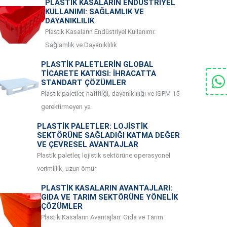
PLASTIK KASALARIN ENDÜSTRIYEL
KULLANIMI: SAĞLAMLIK VE
DAYANIKLILIK
Plastik Kasaların Endüstriyel Kullanımı:
Sağlamlık ve Dayanıklılık
PLASTIK PALETLERIN GLOBAL
TICARETE KATKISI: İHRACATTA
STANDART ÇÖZÜMLER
Plastik paletler, hafifliği, dayanıklılığı ve ISPM 15
gerektirmeyen ya
PLASTIK PALETLER: LOJISTIK
SEKTÖRÜNE SAĞLADIĞI KATMA DEĞER
VE ÇEVRESEL AVANTAJLAR
Plastik paletler, lojistik sektörüne operasyonel
verimlilik, uzun ömür
PLASTIK KASALARIN AVANTAJLARI:
GIDA VE TARIM SEKTÖRÜNE YÖNELIK
ÇÖZÜMLER
Plastik Kasaların Avantajları: Gıda ve Tarım