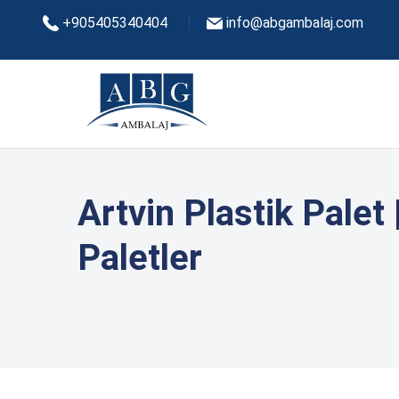
+905405340404
info@abgambalaj.com
Artvin Plastik Palet 
Paletler