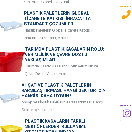
Sektörüne Yönelik Çözüml
PLASTIK PALETLERIN GLOBAL
TICARETE KATKISI: İHRACATTA
STANDART ÇÖZÜMLER
Plastik Paletlerin Global Ticarete Katkısı:
İhracatta Standart Çözümle
TARIMDA PLASTIK KASALARIN ROLÜ:
VERIMLILIK VE ÇEVRE DOSTU
YAKLAŞIMLAR
Tarımda Plastik Kasaların Rolü: Verimlilik ve
Çevre Dostu Yaklaşımlar
AHŞAP VE PLASTIK PALETLERIN
KARŞILAŞTIRMASI: HANGI SEKTÖR İÇIN
HANGISI DAHA UYGUN?
Ahşap ve Plastik Paletlerin Karşılaştırması: Hangi
Sektör İçin Hangisi
PLASTIK KASALARIN FARKLI
SEKTÖRLERDEKI KULLANIMI:
OTOMOTIVDEN GIDAYA