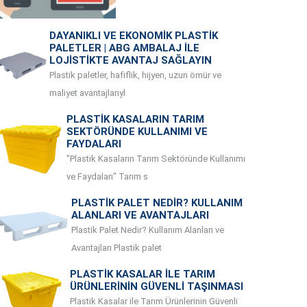
DAYANIKLI VE EKONOMIK PLASTIK
PALETLER | ABG AMBALAJ ILE
LOJISTIKTE AVANTAJ SAĞLAYIN
Plastik paletler, hafiflik, hijyen, uzun ömür ve
maliyet avantajlarıyl
PLASTIK KASALARIN TARIM
SEKTÖRÜNDE KULLANIMI VE
FAYDALARI
"Plastik Kasaların Tarım Sektöründe Kullanımı
ve Faydaları" Tarım s
PLASTIK PALET NEDIR? KULLANIM
ALANLARI VE AVANTAJLARI
Plastik Palet Nedir? Kullanım Alanları ve
Avantajları Plastik palet
PLASTIK KASALAR ILE TARIM
ÜRÜNLERININ GÜVENLI TAŞINMASI
Plastik Kasalar ile Tarım Ürünlerinin Güvenli