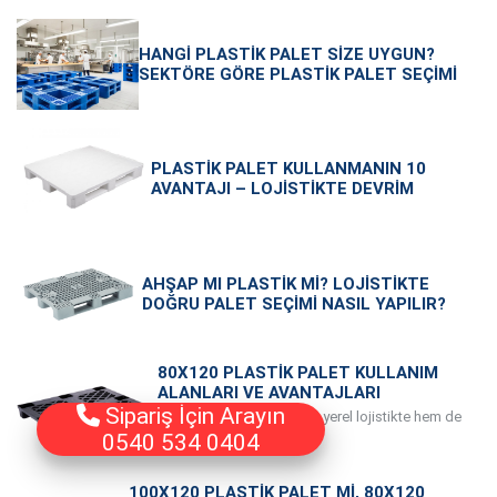
HANGI PLASTIK PALET SIZE UYGUN?
SEKTÖRE GÖRE PLASTIK PALET SEÇIMI
PLASTIK PALET KULLANMANIN 10
AVANTAJI – LOJISTIKTE DEVRIM
AHŞAP MI PLASTIK MI? LOJISTIKTE
DOĞRU PALET SEÇIMI NASIL YAPILIR?
80X120 PLASTIK PALET KULLANIM
ALANLARI VE AVANTAJLARI
Sipariş İçin Arayın
80x120 plastik palet, hem yerel lojistikte hem de
0540 534 0404
ihracatta ihtiyaç du
100X120 PLASTIK PALET MI, 80X120