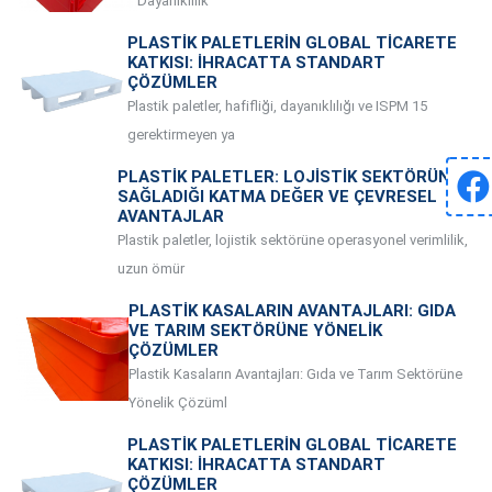
Dayanıklılık
PLASTIK PALETLERIN GLOBAL TICARETE
KATKISI: İHRACATTA STANDART
ÇÖZÜMLER
Plastik paletler, hafifliği, dayanıklılığı ve ISPM 15
gerektirmeyen ya
PLASTIK PALETLER: LOJISTIK SEKTÖRÜNE
SAĞLADIĞI KATMA DEĞER VE ÇEVRESEL
AVANTAJLAR
Plastik paletler, lojistik sektörüne operasyonel verimlilik,
uzun ömür
PLASTIK KASALARIN AVANTAJLARI: GIDA
VE TARIM SEKTÖRÜNE YÖNELIK
ÇÖZÜMLER
Plastik Kasaların Avantajları: Gıda ve Tarım Sektörüne
Yönelik Çözüml
PLASTIK PALETLERIN GLOBAL TICARETE
KATKISI: İHRACATTA STANDART
ÇÖZÜMLER