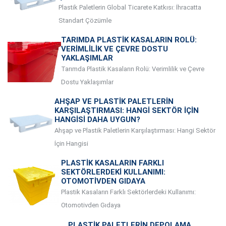
Plastik Paletlerin Global Ticarete Katkısı: İhracatta
Standart Çözümle
TARIMDA PLASTIK KASALARIN ROLÜ:
VERIMLILIK VE ÇEVRE DOSTU
YAKLAŞIMLAR
Tarımda Plastik Kasaların Rolü: Verimlilik ve Çevre
Dostu Yaklaşımlar
AHŞAP VE PLASTIK PALETLERIN
KARŞILAŞTIRMASI: HANGI SEKTÖR İÇIN
HANGISI DAHA UYGUN?
Ahşap ve Plastik Paletlerin Karşılaştırması: Hangi Sektör
İçin Hangisi
PLASTIK KASALARIN FARKLI
SEKTÖRLERDEKI KULLANIMI:
OTOMOTIVDEN GIDAYA
Plastik Kasaların Farklı Sektörlerdeki Kullanımı:
Otomotivden Gıdaya
PLASTIK PALETLERIN DEPOLAMA