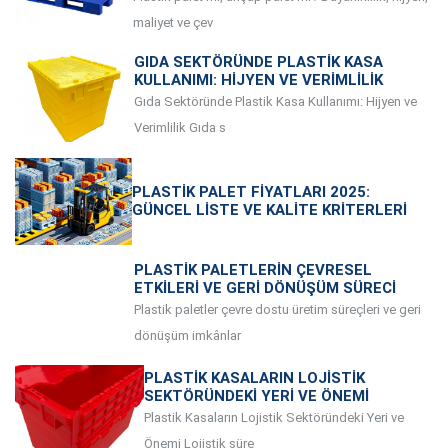
maliyet ve çev
GIDA SEKTÖRÜNDE PLASTIK KASA
KULLANIMI: HIJYEN VE VERIMLILIK
Gıda Sektöründe Plastik Kasa Kullanımı: Hijyen ve
Verimlilik Gıda s
PLASTIK PALET FIYATLARI 2025:
GÜNCEL LISTE VE KALITE KRITERLERI
PLASTIK PALETLERIN ÇEVRESEL
ETKILERI VE GERI DÖNÜŞÜM SÜRECI
Plastik paletler çevre dostu üretim süreçleri ve geri
dönüşüm imkânlar
PLASTIK KASALARIN LOJISTIK
SEKTÖRÜNDEKI YERI VE ÖNEMI
Plastik Kasaların Lojistik Sektöründeki Yeri ve
Önemi Lojistik süre