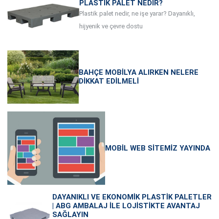
PLASTIK PALET NEDIR?
Plastik palet nedir, ne işe yarar? Dayanıklı,
hijyenik ve çevre dostu
BAHÇE MOBILYA ALIRKEN NELERE
DIKKAT EDILMELI
MOBIL WEB SITEMIZ YAYINDA
DAYANIKLI VE EKONOMIK PLASTIK PALETLER
| ABG AMBALAJ ILE LOJISTIKTE AVANTAJ
SAĞLAYIN