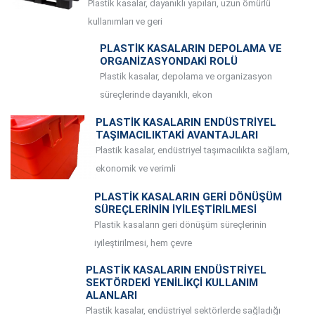
Plastik kasalar, dayanıklı yapıları, uzun ömürlü
kullanımları ve geri
PLASTIK KASALARIN DEPOLAMA VE
ORGANIZASYONDAKI ROLÜ
Plastik kasalar, depolama ve organizasyon
süreçlerinde dayanıklı, ekon
PLASTIK KASALARIN ENDÜSTRIYEL
TAŞIMACILIKTAKI AVANTAJLARI
Plastik kasalar, endüstriyel taşımacılıkta sağlam,
ekonomik ve verimli
PLASTIK KASALARIN GERI DÖNÜŞÜM
SÜREÇLERININ İYILEŞTIRILMESI
Plastik kasaların geri dönüşüm süreçlerinin
iyileştirilmesi, hem çevre
PLASTIK KASALARIN ENDÜSTRIYEL
SEKTÖRDEKI YENILIKÇI KULLANIM
ALANLARI
Plastik kasalar, endüstriyel sektörlerde sağladığı