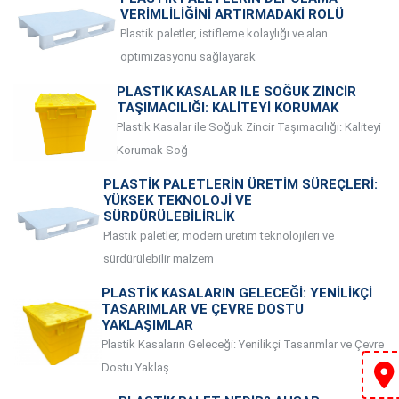
VERIMLILIĞINI ARTIRMADAKI ROLÜ
Plastik paletler, istifleme kolaylığı ve alan
optimizasyonu sağlayarak
PLASTIK KASALAR ILE SOĞUK ZINCIR
TAŞIMACILIĞI: KALITEYI KORUMAK
Plastik Kasalar ile Soğuk Zincir Taşımacılığı: Kaliteyi
Korumak Soğ
PLASTIK PALETLERIN ÜRETIM SÜREÇLERI:
YÜKSEK TEKNOLOJI VE
SÜRDÜRÜLEBILIRLIK
Plastik paletler, modern üretim teknolojileri ve
sürdürülebilir malzem
PLASTIK KASALARIN GELECEĞI: YENILIKÇI
TASARIMLAR VE ÇEVRE DOSTU
YAKLAŞIMLAR
Plastik Kasaların Geleceği: Yenilikçi Tasarımlar ve Çevre
Dostu Yaklaş