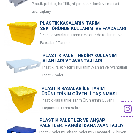
Plastik paletler, hafiflik, hijyen, uzun ömür ve maliyet
avantajlarıyl
PLASTIK KASALARIN TARIM
SEKTÖRÜNDE KULLANIMI VE FAYDALARI
"Plastik Kasaların Tarım Sektöründe Kullanımı ve
Faydaları" Tarım s
PLASTIK PALET NEDIR? KULLANIM
ALANLARI VE AVANTAJLARI
Plastik Palet Nedir? Kullanım Alanları ve Avantajları
Plastik palet
PLASTIK KASALAR ILE TARIM
ÜRÜNLERININ GÜVENLI TAŞINMASI
Plastik Kasalar ile Tarım Ürünlerinin Güvenli
Taşınması Tarım sektö
PLASTIK PALETLER VE AHŞAP
PALETLER: HANGISI DAHA AVANTAJLI?
Plastik palet mi, ahşap palet mi? Dayanıklılık, hijyen,