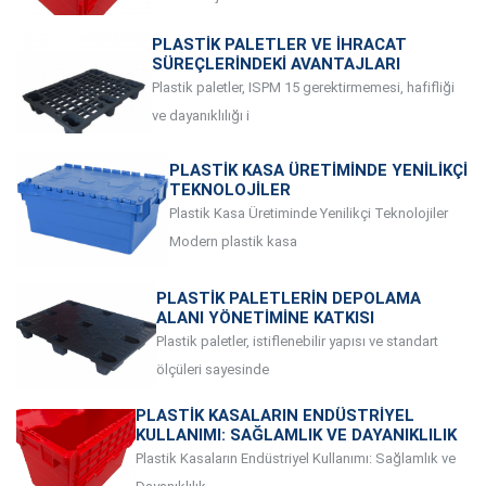
PLASTIK PALETLER VE İHRACAT
SÜREÇLERINDEKI AVANTAJLARI
Plastik paletler, ISPM 15 gerektirmemesi, hafifliği
ve dayanıklılığı i
PLASTIK KASA ÜRETIMINDE YENILIKÇI
TEKNOLOJILER
Plastik Kasa Üretiminde Yenilikçi Teknolojiler
Modern plastik kasa
PLASTIK PALETLERIN DEPOLAMA
ALANI YÖNETIMINE KATKISI
Plastik paletler, istiflenebilir yapısı ve standart
ölçüleri sayesinde
PLASTIK KASALARIN ENDÜSTRIYEL
KULLANIMI: SAĞLAMLIK VE DAYANIKLILIK
Plastik Kasaların Endüstriyel Kullanımı: Sağlamlık ve