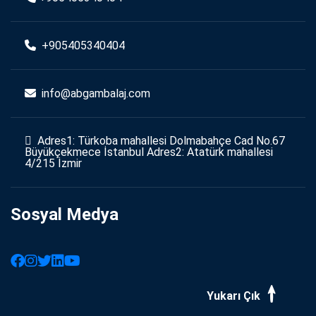
+905405340404
info@abgambalaj.com
Adres1: Türkoba mahallesi Dolmabahçe Cad No.67
Büyükçekmece İstanbul Adres2: Atatürk mahallesi
4/215 İzmir
Sosyal Medya
Yukarı Çık