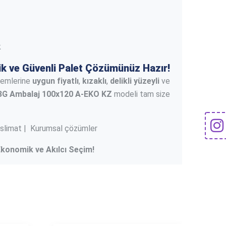
k
k ve Güvenli Palet Çözümünüz Hazır!
temlerine
uygun fiyatlı
,
kızaklı
,
delikli yüzeyli
ve
BG Ambalaj 100x120 A-EKO KZ
modeli tam size
 teslimat | Kurumsal çözümler
Ekonomik ve Akılcı Seçim!