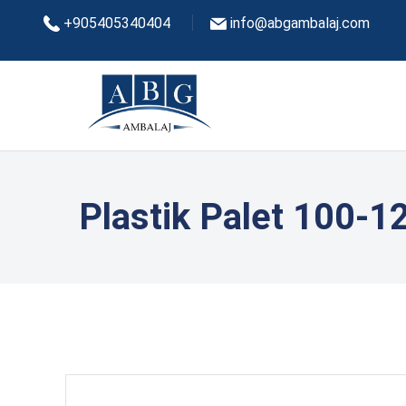
+905405340404
info@abgambalaj.com
Plastik Palet 100-