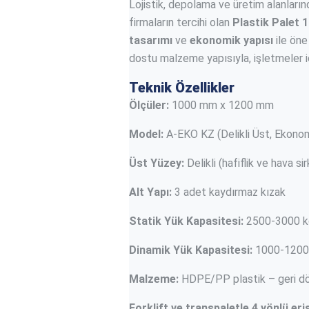
Lojistik, depolama ve üretim alanları
firmaların tercihi olan
Plastik Palet
tasarımı
ve
ekonomik yapısı
ile öne
dostu malzeme yapısıyla, işletmeler iç
Teknik Özellikler
Ölçüler:
1000 mm x 1200 mm
Model:
A-EKO KZ (Delikli Üst, Ekonomi
Üst Yüzey:
Delikli (hafiflik ve hava si
Alt Yapı:
3 adet kaydırmaz kızak
Statik Yük Kapasitesi:
2500-3000 k
Dinamik Yük Kapasitesi:
1000-1200
Malzeme:
HDPE/PP plastik – geri dön
Forklift ve transpaletle 4 yönlü eri