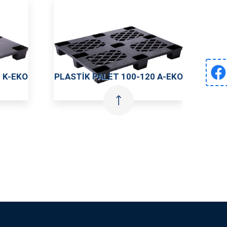
100X120 A ÜSTÜ DELIKLI
 A-EKO
PLASTIK PALET