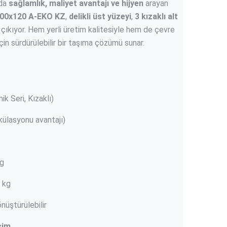
nda
sağlamlık, maliyet avantajı ve hijyen
arayan
 100x120 A-EKO KZ
,
delikli üst yüzeyi
,
3 kızaklı alt
 çıkıyor. Hem yerli üretim kalitesiyle hem de çevre
in sürdürülebilir bir taşıma çözümü sunar.
k Seri, Kızaklı)
rkülasyonu avantajı)
g
 kg
üştürülebilir
şim